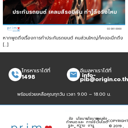
หากพูดถึงเรื่องการทำประกันรถยนต์ คนส่วนใหญ่ก็คงจะนึกถึง
[…]
โทรหาเราได้ที่
อีเมลหาเราได้ที่
info-
1498
pib@origin.co.th
พร้อมช่วยเหลือคุณทุกวัน เวลา 9.00 – 18.00 น.
ข้อ
นโยบาย
นโยบาย
แผนผัง
COPYRIGH
กำหนด
และ
การใช้
เว็บไซต์
และ
ความ
งาน
© 2019 ,