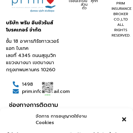
เงื่อนไข
เป็น
คุกกี้
PRIM
ส่วน
ตัว
INSURANCE
BROKER
CO.,LTD
บริษัท พริม อินชัวรันส์
ALL
โบรคเกอร์ จำกัด
RIGHTS
RESERVED.
ชั้น 18 อาคารภิรัชทาวเวอร์
แอท ไบเทค
เลขที่ 4345 ถนนสุขุมวิท
แขวงบางนา เขตบางนา
กรุงเทพมหานคร 10260
1498
prim.info@gmail.com
ช่องทางการติดตาม
จัดการ การอนุญาตใช้งาน
Cookies
เกี่ยว
บริการ
บทความ
กับเรา
ของเรา