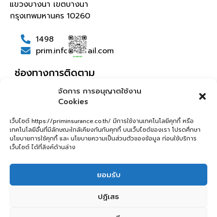
แขวงบางนา เขตบางนา
กรุงเทพมหานคร 10260
1498
prim.info@gmail.com
ช่องทางการติดตาม
จัดการ การอนุญาตใช้งาน
Cookies
เกี่ยว
บริการ
บทความ
กับเรา
ของเรา
เว็บไซต์ https://priminsurance.co.th/ มีการใช้งานเทคโนโลยีคุกกี้ หรือ
ประวัติ
ประกัน
เทคโนโลยีอื่นที่มีลักษณะใกล้เคียงกันกับคุกกี้ บนเว็บไซต์ของเรา โปรดศึกษา
ความ
ภัย
นโยบายการใช้คุกกี้ และ นโยบายความเป็นส่วนตัวของข้อมูล ก่อนใช้บริการ
เว็บไซต์ ได้ที่ลิงค์ด้านล่าง
เป็นมา
เคลม
วิสัย
ประกัน
ยอมรับ
ทัศน์
ที่
ปฏิเสธ
ปรึกษา
ด้าน