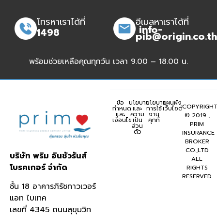
โทรหาเราได้ที่
อีเมลหาเราได้ที่
info-
1498
pib@origin.co.th
พร้อมช่วยเหลือคุณทุกวัน เวลา 9.00 – 18.00 น.
ข้อ
นโยบาย
นโยบาย
แผนผัง
COPYRIGH
กำหนด
และ
การใช้
เว็บไซต์
และ
ความ
งาน
© 2019 ,
เงื่อนไข
เป็น
คุกกี้
PRIM
ส่วน
ตัว
INSURANCE
BROKER
CO.,LTD
บริษัท พริม อินชัวรันส์
ALL
โบรคเกอร์ จำกัด
RIGHTS
RESERVED.
ชั้น 18 อาคารภิรัชทาวเวอร์
แอท ไบเทค
เลขที่ 4345 ถนนสุขุมวิท